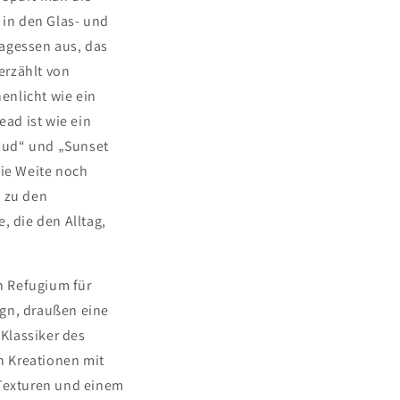
 in den Glas- und
tagessen aus, das
 erzählt von
enlicht wie ein
ead ist wie ein
oud“ und „Sunset
die Weite noch
s zu den
 die den Alltag,
in Refugium für
ign, draußen eine
 Klassiker des
en Kreationen mit
 Texturen und einem