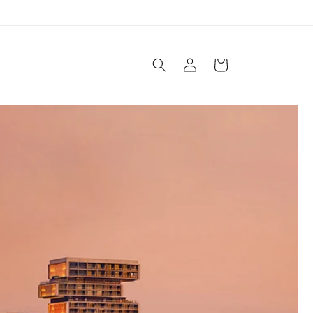
Log
Cart
in