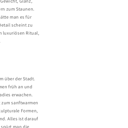
t Gewicht, Glanz,
ern zum Staunen.
hätte man es für
etail scheint zu
m luxuriösen Ritual,
.
um über der Stadt.
men früh an und
radies erwachen.
ast zum sanftwarmen
skulpturale Formen,
d. Alles ist darauf
 spürt man die