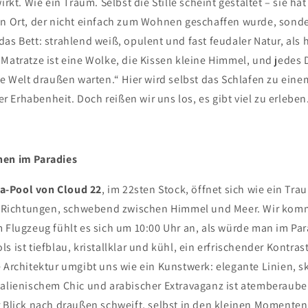
irkt. Wie ein Traum. Selbst die Stille scheint gestaltet – sie ha
in Ort, der nicht einfach zum Wohnen geschaffen wurde, sond
as Bett: strahlend weiß, opulent und fast feudaler Natur, als 
Matratze ist eine Wolke, die Kissen kleine Himmel, und jedes D
ie Welt draußen warten.“ Hier wird selbst das Schlafen zu eine
Erhabenheit. Doch reißen wir uns los, es gibt viel zu erleben
hen im Paradies
-Pool von Cloud 22
, im 22sten Stock, öffnet sich wie ein Tra
le Richtungen, schwebend zwischen Himmel und Meer. Wir kom
m Flugzeug fühlt es sich um 10:00 Uhr an, als würde man im Pa
s ist tiefblau, kristallklar und kühl, ein erfrischender Kontr
e Architektur umgibt uns wie ein Kunstwerk: elegante Linien, 
talienischem Chic und arabischer Extravaganz ist atemberauben
r Blick nach draußen schweift, selbst in den kleinen Momenten