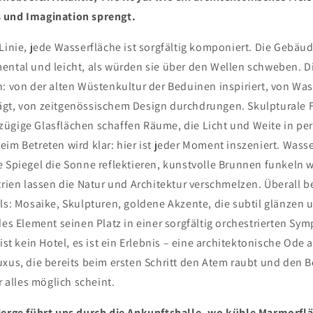
 und Imagination sprengt.
Linie, jede Wasserfläche ist sorgfältig komponiert. Die Gebäu
ental und leicht, als würden sie über den Wellen schweben. Di
: von der alten Wüstenkultur der Beduinen inspiriert, von Was
gt, von zeitgenössischem Design durchdrungen. Skulpturale 
ügige Glasflächen schaffen Räume, die Licht und Weite in pe
im Betreten wird klar: hier ist jeder Moment inszeniert. Wasse
e Spiegel die Sonne reflektieren, kunstvolle Brunnen funkeln w
Atrien lassen die Natur und Architektur verschmelzen. Überall
ils: Mosaike, Skulpturen, goldene Akzente, die subtil glänzen
des Element seinen Platz in einer sorgfältig orchestrierten Sy
 ist kein Hotel, es ist ein Erlebnis – eine architektonische Ode
xus, die bereits beim ersten Schritt den Atem raubt und den B
r alles möglich scheint.
ierge führt uns durch die Ankunftshalle, wo kühle Marmorfl