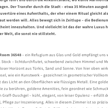
agen. Der Transfer durch die Stadt – etwa 35 Minuten ausge
Ouvertüre eines Aufenthalts, der eher einem Ritual gleicht als 
laut werden will. Alles bewegt sich in Zeitlupe – die Bedienu
cheint innezuhalten. Und vielleicht ist das der wahre Luxus hi
er Welt, die sonst nie stillsteht.
 Room 36548
– ein Refugium aus Glas und Gold empfängt uns w
. Stock – lichtdurchflutet, schwebend zwischen Himmel und Me
loser Horizont aus Türkis, Sand und Sonne. Von hier oben wirk
nsel, wie ein Kunstwerk – gezeichnet in geometrischer Vollko
t das Licht an den Oberflächen wie flüssiges Metall. Eine gol
sie zu berühren, goldene Amenities, fein geordnet wie Schmuck
on Graff-Duschgel – kühl, elegant, von leiser Opulenz – erfüllt 
, Pflege zur Inszenierung. Alles in diesem Zimmer ist so präzi