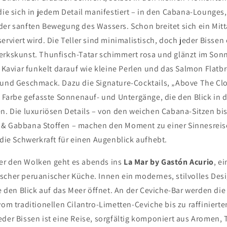
die sich in jedem Detail manifestiert – in den Cabana-Lounges,
der sanften Bewegung des Wassers. Schon breitet sich ein Mit
erviert wird. Die Teller sind minimalistisch, doch jeder Bissen
erkskunst. Thunfisch-Tatar schimmert rosa und glänzt im Sonn
. Kaviar funkelt darauf wie kleine Perlen und das Salmon Flatbr
 und Geschmack. Dazu die Signature-Cocktails, „Above The Cl
d Farbe gefasste Sonnenauf- und Untergänge, die den Blick in 
en. Die luxuriösen Details – von den weichen Cabana-Sitzen bi
& Gabbana Stoffen – machen den Moment zu einer Sinnesreise,
 die Schwerkraft für einen Augenblick aufhebt.
er den Wolken geht es abends ins
La Mar by Gastón Acurio
, e
scher peruanischer Küche. Innen ein modernes, stilvolles Des
ie den Blick auf das Meer öffnet. An der Ceviche-Bar werden die
vom traditionellen Cilantro-Limetten-Ceviche bis zu raffiniert
eder Bissen ist eine Reise, sorgfältig komponiert aus Aromen,