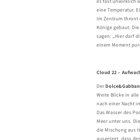
es fast unwirklich w
eine Temperatur. E
Im Zentrum thront d
Könige gebaut. Die 
sagen: „Hier darf d
einem Moment purer 
Cloud 22 – Aufwac
Der
Dolce&Gabbana
Weite Blicke in al
nach einer Nacht i
Das Wasser des Pool
Meer unter uns. Di
die Mischung aus i
ausgelegt, dass de