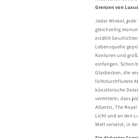
Grenzen von Luxus
Jeder Winkel, jede 
gleichzeitig monum
erzählt Geschichten
Lebensquelle geprä
Konturen und großz
einfangen.
Schon be
Glasbecken, die wi
lichtdurchflutete 
künstlerische Deta
vermitteln, dass je
Atlantis, The Royal
Licht und an den Lu
Welt versetzt, in de
Ein diskreter Conc