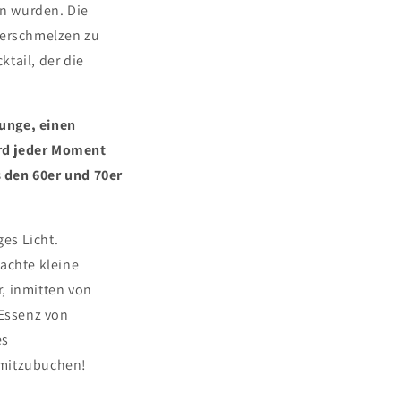
n wurden. Die
verschmelzen zu
tail, der die
ounge, einen
ird jeder Moment
 den 60er und 70er
ges Licht.
dachte kleine
, inmitten von
Essenz von
es
 mitzubuchen!