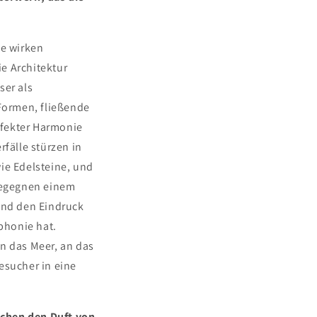
de wirken
e Architektur
ser als
Formen, fließende
rfekter Harmonie
rfälle stürzen in
ie Edelsteine, und
 begegnen einem
 und den Eindruck
mphonie hat.
 an das Meer, an das
esucher in eine
ächen den Duft von