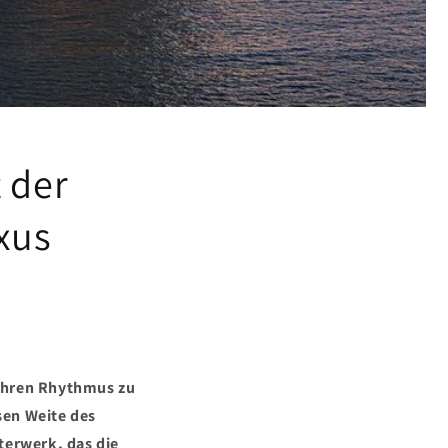
 der
xus
 ihren Rhythmus zu
sen Weite des
sterwerk, das die