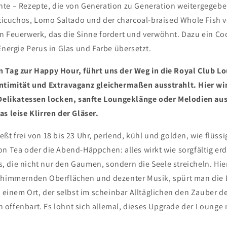
te – Rezepte, die von Generation zu Generation weitergegebe
Anticuchos, Lomo Saltado und der charcoal-braised Whole Fish 
n Feuerwerk, das die Sinne fordert und verwöhnt. Dazu ein Cock
Energie Perus in Glas und Farbe übersetzt.
 Tag zur Happy Hour, führt uns der Weg in die Royal Club L
Intimität und Extravaganz gleichermaßen ausstrahlt. Hier w
 Delikatessen locken, sanfte Loungeklänge oder Melodien aus
s leise Klirren der Gläser.
ßt frei von 18 bis 23 Uhr, perlend, kühl und golden, wie flüssi
on Tea oder die Abend-Häppchen: alles wirkt wie sorgfältig er
 die nicht nur den Gaumen, sondern die Seele streicheln. Hier
chimmernden Oberflächen und dezenter Musik, spürt man die 
, einem Ort, der selbst im scheinbar Alltäglichen den Zauber d
offenbart. Es lohnt sich allemal, dieses Upgrade der Lounge