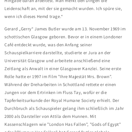
Hingabe daran arbeitest. Man merkt den Dingen die
Leidenschaft an, mit der sie gemacht wurden. Ich spüre sie,
wenn ich dieses Hemd trage.“
Gerard „Gerry“ James Butler wurde am 13. November 1969 im
schottischen Glasgow geboren. Bevor er in einem Londoner
Café entdeckt wurde, was den Anfang seiner
Schauspielkarriere darstellte, studierte er Jura an der
Universität Glasgow und arbeitete anschließend eine
Zeitlang als Anwalt in einer Glasgower Kanzlei. Seine erste
Rolle hatte er 1997 im Film "Ihre Majestät Mrs. Brown".
Während der Dreharbeiten in Schottland rettete er einen
Jungen vor dem Ertrinken im Fluss Tay, wofür er die
Tapferkeitsurkunde der Royal Humane Society erhielt. Der
Durchbruch als Schauspieler gelang ihm schließlich im Jahr
2000 als Darsteller von Attila dem Hunnen. Mit
Kassenschlagern wie "London Has Fallen", "Gods of Egypt"